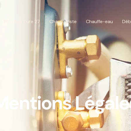
Plombier Eure 27
Chauffagiste
Chauffe-eau
Déb
Mentions Légale