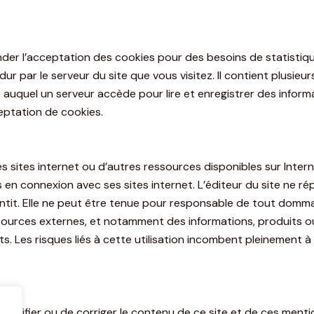
er l’acceptation des cookies pour des besoins de statistique
ur par le serveur du site que vous visitez. Il contient plusie
 auquel un serveur accède pour lire et enregistrer des informa
eptation de cookies.
res sites internet ou d’autres ressources disponibles sur Inter
en connexion avec ses sites internet. L’éditeur du site ne rép
rantit. Elle ne peut être tenue pour responsable de tout domm
sources externes, et notamment des informations, produits ou
s. Les risques liés à cette utilisation incombent pleinement à 
de modifier ou de corriger le contenu de ce site et de ces men