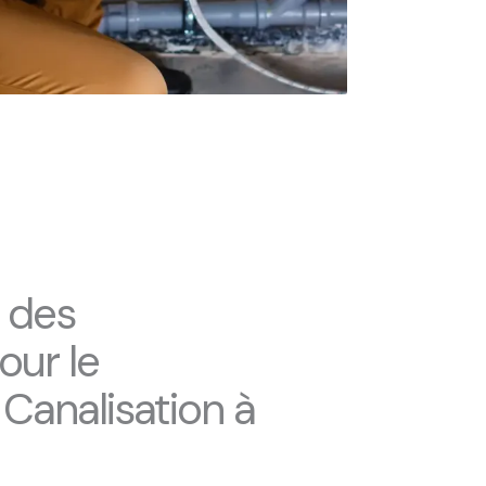
r des
our le
analisation à