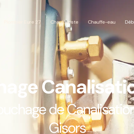
Plombier Eure 27
Chauffagiste
Chauffe-eau
Déb
age Canalisatio
uchage de Canalisation
Gisors